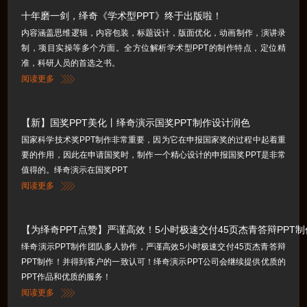
十年磨一剑，绎奇《学术型PPT》终于出版啦！
内容涵盖思维逻辑，内容包装，标题设计，版面优化，动画制作，演讲录
制，项目实操等多个方面。全方位解析学术型PPT的制作特点，定位精
准，科研人员的首选之书。
阅读更多
【新】国奖PPT美化丨绎奇演示国奖PPT制作设计润色
国家科学技术奖PPT制作非常重要，因为它在申报国家奖的过程中起着重
要的作用，因此在申请国奖时，制作一个精心设计的申报国奖PPT是非常
值得的。绎奇演示在国奖PPT
阅读更多
【为绎奇PPT点赞】严谨高效！5小时极速交付45页杰青答辩PPT
绎奇演示PPT制作团队多人协作，严谨高效5小时极速交付45页杰青答辩
PPT制作！并得到客户的一致认可！绎奇演示PPT公司会继续提供优质的
PPT作品和优质的服务！
阅读更多