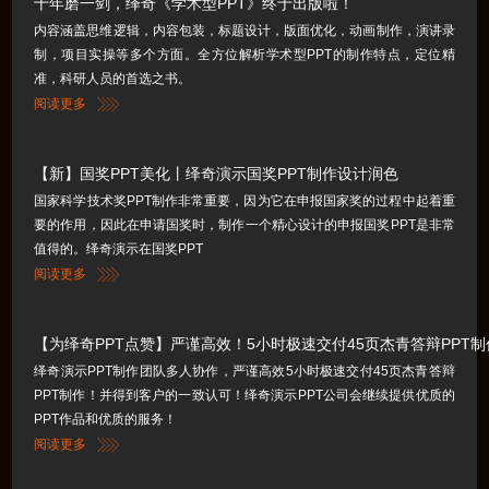
十年磨一剑，绎奇《学术型PPT》终于出版啦！
内容涵盖思维逻辑，内容包装，标题设计，版面优化，动画制作，演讲录
制，项目实操等多个方面。全方位解析学术型PPT的制作特点，定位精
准，科研人员的首选之书。
阅读更多
【新】国奖PPT美化丨绎奇演示国奖PPT制作设计润色
国家科学技术奖PPT制作非常重要，因为它在申报国家奖的过程中起着重
要的作用，因此在申请国奖时，制作一个精心设计的申报国奖PPT是非常
值得的。绎奇演示在国奖PPT
阅读更多
【为绎奇PPT点赞】严谨高效！5小时极速交付45页杰青答辩PPT
绎奇演示PPT制作团队多人协作，严谨高效5小时极速交付45页杰青答辩
PPT制作！并得到客户的一致认可！绎奇演示PPT公司会继续提供优质的
PPT作品和优质的服务！
阅读更多