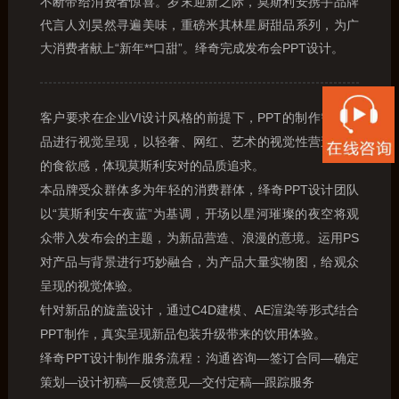
不断带给消费者惊喜。岁末迎新之际，莫斯利安携手品牌
代言人刘昊然寻遍美味，重磅米其林星厨甜品系列，为广
大消费者献上“新年**口甜”。绎奇完成发布会PPT设计。
客户要求在企业VI设计风格的前提下，PPT的制作需对新
品进行视觉呈现，以轻奢、网红、艺术的视觉性营造强烈
的食欲感，体现莫斯利安对的品质追求。
本品牌受众群体多为年轻的消费群体，绎奇PPT设计团队
以“莫斯利安午夜蓝”为基调，开场以星河璀璨的夜空将观
众带入发布会的主题，为新品营造、浪漫的意境。运用PS
对产品与背景进行巧妙融合，为产品大量实物图，给观众
呈现的视觉体验。
针对新品的旋盖设计，通过C4D建模、AE渲染等形式结合
PPT制作，真实呈现新品包装升级带来的饮用体验。
绎奇PPT设计制作服务流程：沟通咨询—签订合同—确定
策划—设计初稿—反馈意见—交付定稿—跟踪服务