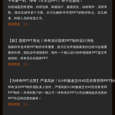
十年磨一剑，绎奇《学术型PPT》终于出版啦！
内容涵盖思维逻辑，内容包装，标题设计，版面优化，动画制作，演讲录
制，项目实操等多个方面。全方位解析学术型PPT的制作特点，定位精
准，科研人员的首选之书。
阅读更多
【新】国奖PPT美化丨绎奇演示国奖PPT制作设计润色
国家科学技术奖PPT制作非常重要，因为它在申报国家奖的过程中起着重
要的作用，因此在申请国奖时，制作一个精心设计的申报国奖PPT是非常
值得的。绎奇演示在国奖PPT
阅读更多
【为绎奇PPT点赞】严谨高效！5小时极速交付45页杰青答辩PPT
绎奇演示PPT制作团队多人协作，严谨高效5小时极速交付45页杰青答辩
PPT制作！并得到客户的一致认可！绎奇演示PPT公司会继续提供优质的
PPT作品和优质的服务！
阅读更多